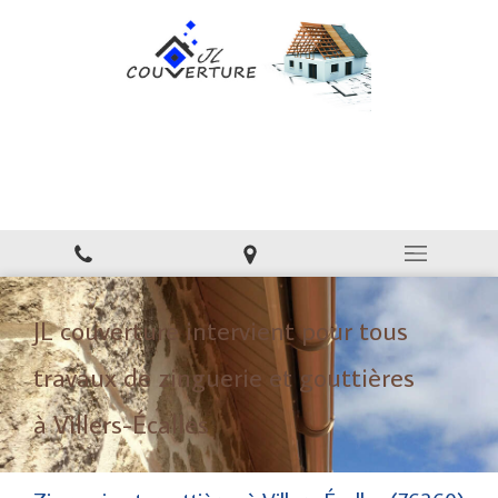
JL couverture
Couverture, toiture à Villers-Écalles
JL couverture intervient pour tous
travaux de zinguerie et gouttières
à Villers-Écalles