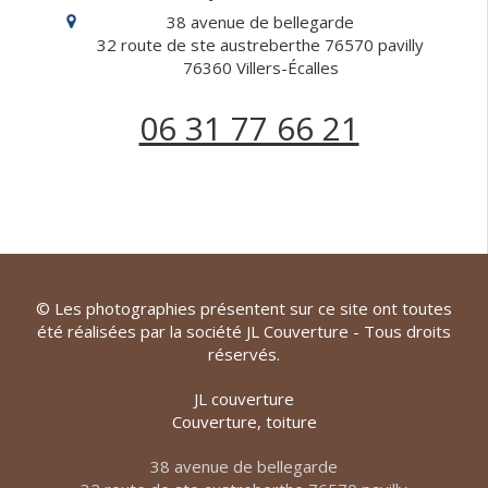
38 avenue de bellegarde
32 route de ste austreberthe 76570 pavilly
76360
Villers-Écalles
06 31 77 66 21
© Les photographies présentent sur ce site ont toutes
été réalisées par la société JL Couverture - Tous droits
réservés.
JL couverture
Couverture, toiture
38 avenue de bellegarde