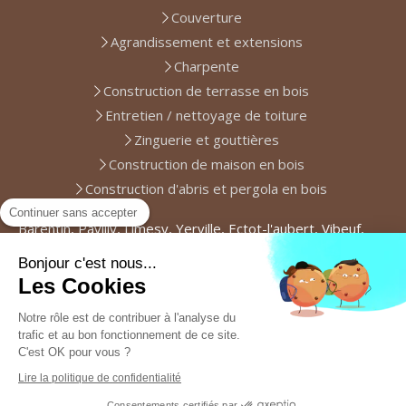
Couverture
Agrandissement et extensions
Charpente
Construction de terrasse en bois
Entretien / nettoyage de toiture
Zinguerie et gouttières
Construction de maison en bois
Construction d'abris et pergola en bois
Continuer sans accepter
Barentin, Pavilly, Limesy, Yerville, Ectot-l'aubert, Vibeuf,
Duclair, Malaunay, Le Houlme, Le Trait, Notre-Dame-de-
Bonjour c'est nous...
Bondeville, Déville-lès-Rouen, Maromme, Montville,
Les Cookies
Canteleu, Le Petit-Quevilly
Plan du site
Notre rôle est de contribuer à l'analyse du
trafic et au bon fonctionnement de ce site.
Mentions légales
C'est OK pour vous ?
Lire la politique de confidentialité
Consentements certifiés par