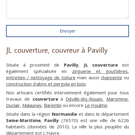
Envoyer
JL couverture, couvreur à Pavilly
Située à proximité de
Pavilly
,
JL couverture
est
également spécialisée en
zinguerie et gouttières
,
entretien / nettoyage de toiture
mais aussi
charpente
ou
construction d'abris et pergola en bois
.
Nos artisans certifiés interviennent également pour tous
travaux de
couverture
à
Déville-lès-Rouen
,
Maromme
,
Duclair
,
Malaunay
,
Barentin
ou encore
Le Houlme
.
Située dans la région
Normandie
et dans le département
Seine-Maritime
,
Pavilly
(76570) est une ville de 6226
habitants (données de 2010). La ville la plus peuplée du
département est L'Havre.